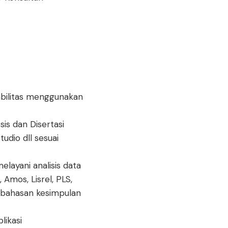
eliabilitas menggunakan
sis dan Disertasi
udio dll sesuai
layani analisis data
 Amos, Lisrel, PLS,
embahasan kesimpulan
likasi