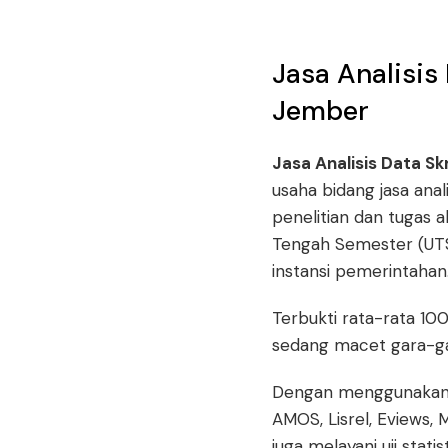
Jasa Analisis
Jember
Jasa Analisis Data S
usaha bidang jasa anal
penelitian dan tugas akh
Tengah Semester (UTS)
instansi pemerintahan
Terbukti rata-rata 10
sedang macet gara-gar
Dengan menggunakan 
AMOS, Lisrel, Eviews, 
juga melayani uji sta