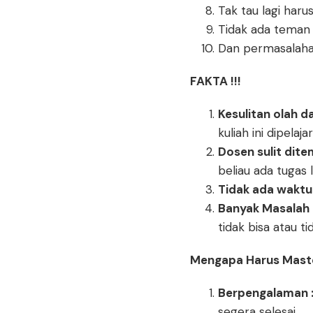
Tak tau lagi har
Tidak ada tema
Dan permasalahan 
FAKTA !!!
Kesulitan olah d
kuliah ini dipelaj
Dosen sulit ditem
beliau ada tugas l
Tidak ada waktu
Banyak Masalah 
tidak bisa atau t
Mengapa Harus Maste
Berpengalaman 
segera selesai