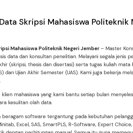
 Data Skripsi Mahasiswa Politeknik 
kripsi Mahasiswa Politeknik Negeri Jember
– Master Kon
isis data dan konsultan penelitian. Melayani segala jenis 
ir (skripsi, thesis dan disertasi) serta tugas kuliah mata ku
 dan Ujian Akhir Semester (UAS). Kami juga bekerja mel
.
0 klien mahasiswa yang kami bantu setiap bulan menyelesa
a kesulitan olah data.
beragam software tergantung pada kebutuhan pelangga
Minitab, Excel, SAS, SmartPLS, R-Software, Expert Choice,
tistik dengan perhitungan manual. Semua itu guna memen