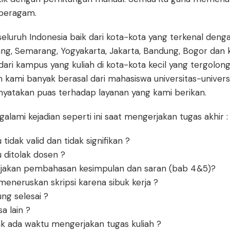
 beragam.
seluruh Indonesia baik dari kota-kota yang terkenal deng
ng, Semarang, Yogyakarta, Jakarta, Bandung, Bogor dan kot
ri kampus yang kuliah di kota-kota kecil yang tergolong
ien kami banyak berasal dari mahasiswa universitas-unive
yatakan puas terhadap layanan yang kami berikan.
lami kejadian seperti ini saat mengerjakan tugas akhir :
tidak valid dan tidak signifikan ?
 ditolak dosen ?
rjakan pembahasan kesimpulan dan saran (bab 4&5)?
meneruskan skripsi karena sibuk kerja ?
ung selesai ?
a lain ?
dak ada waktu mengerjakan tugas kuliah ?