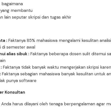
us bagaimana
n yang membantu
lain seputar skripsi dan tugas akhir
ata :
Faktanya 85% mahasiswa mengalami kesulitan analis
ari di semester awal
ui alias sibuk :
Faktanya beberapa dosen sulit ditemui sa
ain
 :
Faktanya tidak banyak waktu mengerjakan skripsi karena
:
Faktanya sebagian mahasiswa banyak kesulitan untuk ana
idak punya software
r Konsultan
:
Anda harus dilayani oleh tenaga berpengalaman agar ma