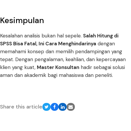
Kesimpulan
Kesalahan analisis bukan hal sepele.
Salah Hitung di
SPSS Bisa Fatal, Ini Cara Menghindarinya
dengan
memahami konsep dan memilih pendampingan yang
tepat. Dengan pengalaman, keahlian, dan kepercayaan
klien yang kuat,
Master Konsultan
hadir sebagai solusi
aman dan akademik bagi mahasiswa dan peneliti.
Share this article
Share
Share
Share
Share
on
on
on
via
Twitter
Facebook
LinkedIn
Email